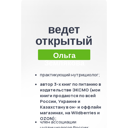
ведет
открытый
урок
Ольга
Землякова
практикующий нутрициолог;
автор 3-х книг по питанию в
издательстве ЭКСМО (мои
книги продаются по всей
России, Украине и
Казахстану в он- и оффлайн
магазинах, на Wildberries и
OZON);
член ассоциации
нутрициологов России;