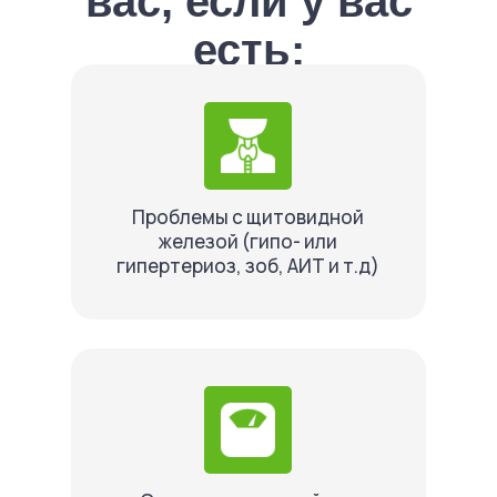
вас, если у вас
есть:
Проблемы с щитовидной
железой (гипо- или
гипертериоз, зоб, АИТ и т.д)