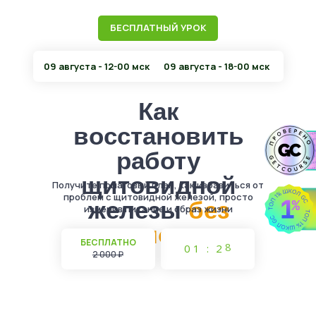
БЕСПЛАТНЫЙ УРОК
09 августа - 12-00 мск
09 августа - 18-00 мск
Как
восстановить
работу
щитовидной
Получите пошаговый план, как избавиться от
проблем с щитовидной железой, просто
железы
без
изменив питание и образ жизни
гормонов
7
БЕСПЛАТНО
0
1
:
2
8
2 000 ₽