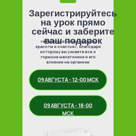
Зарегистрируйтесь
на урок прямо
сейчас и заберите
ваш подарок
гайд «Мелатонин - гормон
красоты и счастья», благодаря
которому вы узнаете все о
гормоне мелатонине и его
влиянии на организм
09 АВГУСТА - 12-00 МСК
09 АВГУСТА - 18-00
МСК