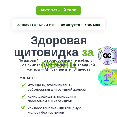
БЕСПЛАТНЫЙ УРОК
07 августа - 12-00 мск
06 августа - 18-00 мск
Здоровая
щитовидка
за 1
месяц
Пошаговый план оздоровления и избавления
от симптомов заболеваний щитовидной
железы — АИТ, гипер и гипотиреоза
УЗНАЕТЕ:
что сдать, чтобы выявить
заболевания щитовидной железы
какие дефициты приводят к
проблемам с щитовидкой
как восстановить щитовидную
железу без гормонов