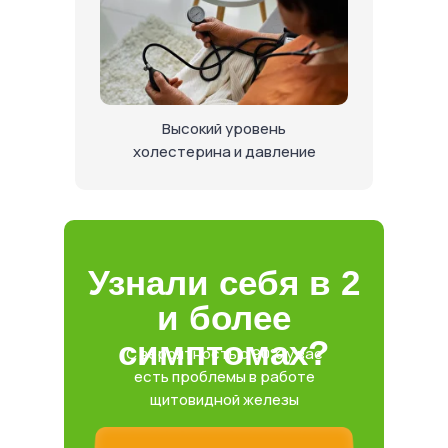
Высокий уровень
холестерина и давление
Узнали себя в 2
и более
симптомах?
С вероятностью 90% у вас
есть проблемы в работе
щитовидной железы