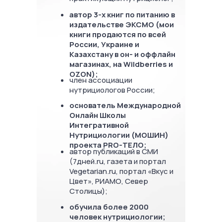
автор 3-х книг по питанию в
издательстве ЭКСМО (мои
книги продаются по всей
России, Украине и
Казахстану в он- и оффлайн
магазинах, на Wildberries и
OZON);
член ассоциации
нутрициологов России;
основатель Международной
Онлайн Школы
Интегративной
Нутрициологии (МОШИН)
проекта PRO-ТЕЛО;
автор публикаций в СМИ
(7дней.ru, газета и портал
Vegetarian.ru, портал «Вкус и
Цвет», РИАМО, Север
Столицы);
обучила более 2000
человек нутрициологии;