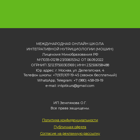
МЕЖДУНАРОДНАЯ ОНЛАЙН ШКОЛА
ИНТЕГРАТИВНОЙ НУТРИЦИОЛОГИИ (МОШИН)
Лицензия Минобразования РФ
№Л035-01218-23/00615342 ОТ 06.09.2022
ОГРНИП 321237500303169 | ИНН 232506158488
Юр. адрес: г. Москва, ул. Делегатская, 4
Телефон школы: +7(931)107-19-45 (звонок бесплатный)
WhatsApp, Telegram: +7 (980) 458-09-19
e-mail: intpitkurs@gmail.com
ИП Землякова О.Г.
Все права защищены.
Политика конфиденциальности
Публичная оферта
Согласие на рекламную рассылку