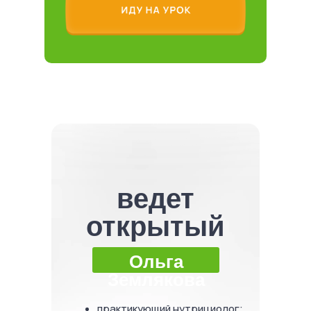
ведет
открытый
урок
Ольга
Землякова
практикующий нутрициолог;