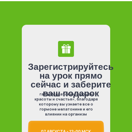
Зарегистрируйтесь
на урок прямо
сейчас и заберите
ваш подарок
гайд «Мелатонин - гормон
красоты и счастья», благодаря
которому вы узнаете все о
гормоне мелатонине и его
влиянии на организм
07 АВГУСТА - 12-00 МСК