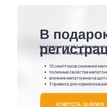
В подарок
регистра
вы получите гайд «Мелатонин
счастья», благодаря которому
10 симптомов снижения мел
полезные свойства мелатон
влияние мелатонина на щит
3 правила для нормализаци
07 АВГУСТА - 12-00 МСК