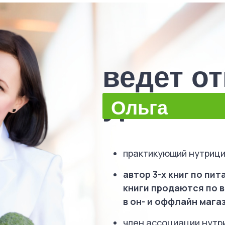
ведет о
урок
Ольга
Землякова
практикующий нутрици
автор 3-х книг по пи
книги продаются по в
в он- и оффлайн магаз
член ассоциации нутр