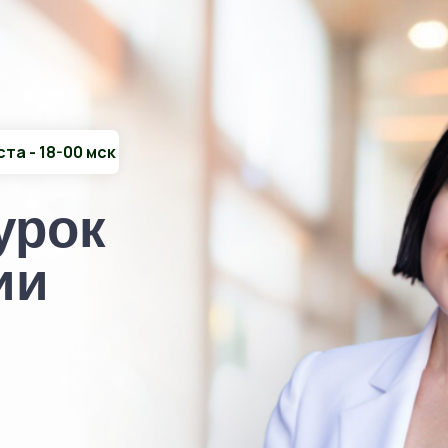
ста - 18-00 мск
урок
ии