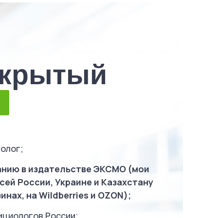
ткрытый
олог;
танию в издательстве ЭКСМО (мои
сей России, Украине и Казахстану
инах, на Wildberries и OZON);
ициологов России;