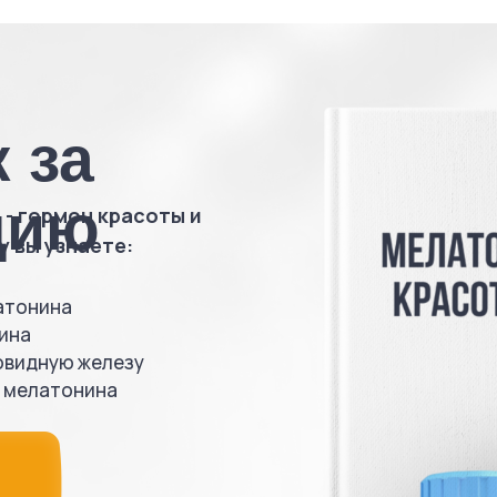
 за
цию
 - гормон красоты и
 вы узнаете:
атонина
ина
овидную железу
и мелатонина