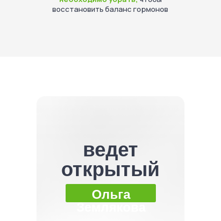
восстановить баланс гормонов
ведет
открытый
урок
Ольга
Землякова