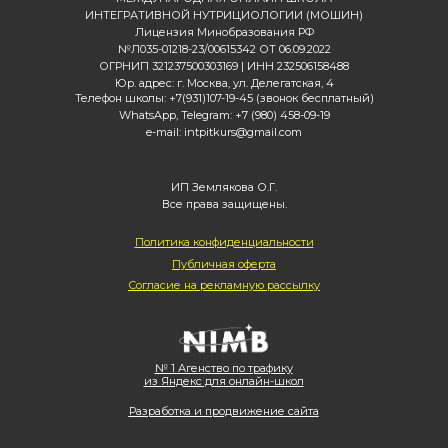
ИНТЕГРАТИВНОЙ НУТРИЦИОЛОГИИ (МОШИН)
Лицензия Минобразования РФ
№Л035-01218-23/00615342 ОТ 06.09.2022
ОГРНИП 321237500303169 | ИНН 232506158488
Юр. адрес: г. Москва, ул. Делегатская, 4
Телефон школы: +7(931)107-19-45 (звонок бесплатный)
WhatsApp, Telegram: +7 (980) 458-09-19
e-mail: intpitkurs@gmail.com
ИП Землякова О.Г.
Все права защищены.
Политика конфиденциальности
Публичная оферта
Согласие на рекламную рассылку
№ 1 Агенство по трафику
из Яндекс для онлайн-школ
Разработка и продвижение сайта