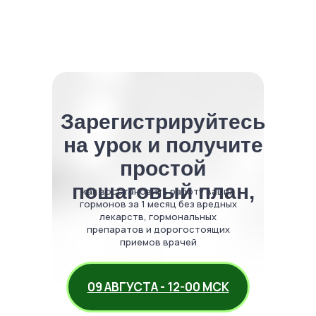
Зарегистрируйтесь
на урок и получите
простой
пошаговый план,
как восстановить работу ваших
гормонов за 1 месяц без вредных
лекарств, гормональных
препаратов и дорогостоящих
приемов врачей
09 АВГУСТА - 12-00 МСК