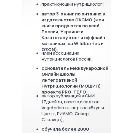
практикующий нутрициолог;
автор 3-х книг по питанию в
издательстве ЭКСМО (мои
книги продаются по всей
России, Украине и
Казахстану в он- и оффлайн
магазинах, на Wildberries и
OZON);
член ассоциации
нутрициологов России;
основатель Международной
Онлайн Школы
Интегративной
Нутрициологии (МОШИН)
проекта PRO-ТЕЛО;
автор публикаций в СМИ
(7дней.ru, газета и портал
Vegetarian.ru, портал «Вкус и
Цвет», РИАМО, Север
Столицы);
обучила более 2000