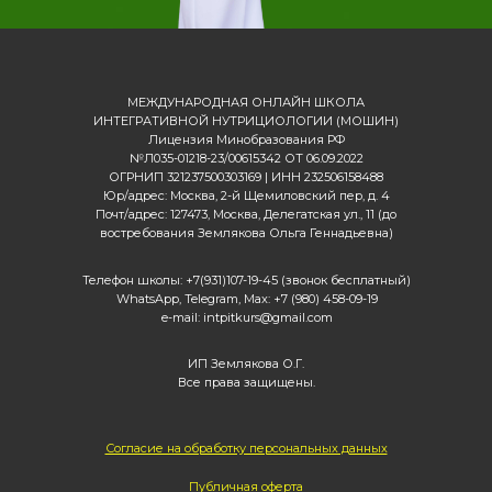
МЕЖДУНАРОДНАЯ ОНЛАЙН ШКОЛА
ИНТЕГРАТИВНОЙ НУТРИЦИОЛОГИИ (МОШИН)
Лицензия Минобразования РФ
№Л035-01218-23/00615342 ОТ 06.09.2022
ОГРНИП 321237500303169 | ИНН 232506158488
Юр/адрес: Москва, 2-й Щемиловский пер, д. 4
Почт/адрес: 127473, Москва, Делегатская ул., 11 (до
востребования Землякова Ольга Геннадьевна)
Телефон школы: +7(931)107-19-45 (звонок бесплатный)
WhatsApp, Telegram, Max: +7 (980) 458-09-19
e-mail: intpitkurs@gmail.com
ИП Землякова О.Г.
Все права защищены.
Согласие на обработку персональных данных
Публичная оферта