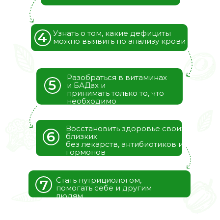
Узнать о том, какие дефициты
4
можно выявить по анализу крови
Разобраться в витаминах
5
и БАДах и
принимать только то, что
необходимо
Восстановить здоровье своих
6
близких
без лекарств, антибиотиков и
гормонов
Стать нутрициологом,
7
помогать себе и другим
людям