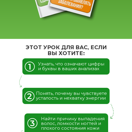
43
ЭТОТ УРОК ДЛЯ ВАС, ЕСЛИ
ВЫ ХОТИТЕ:
Узнать, что означают цифры
1
и буквы в ваших анализах
секунд
Понять, почему вы чувствуете
2
усталость и нехватку энергии
Найти причину выпадения
3
волос, ломкости ногтей и
плохого состояния кожи