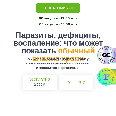
БЕСПЛАТНЫЙ УРОК
08 августа - 12:00 мск
08 августа - 18:00 мск
Паразиты, дефициты,
воспаление: что может
показать
обычный
анализ крови
За 2 часа вы узнаете, как по анализу
крови выявить скрытые заболевания
и паразитов в организме
6
БЕСПЛАТНО
0
1
:
3
7
2 000 ₽