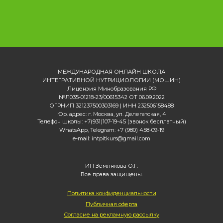
МЕЖДУНАРОДНАЯ ОНЛАЙН ШКОЛА
ИНТЕГРАТИВНОЙ НУТРИЦИОЛОГИИ (МОШИН)
Лицензия Минобразования РФ
№Л035-01218-23/00615342 ОТ 06.09.2022
ОГРНИП 321237500303169 | ИНН 232506158488
Юр. адрес: г. Москва, ул. Делегатская, 4
Телефон школы: +7(931)107-19-45 (звонок бесплатный)
WhatsApp, Telegram: +7 (980) 458-09-19
e-mail: intpitkurs@gmail.com
ИП Землякова О.Г.
Все права защищены.
Политика конфиденциальности
Публичная оферта
Согласие на рекламную рассылку