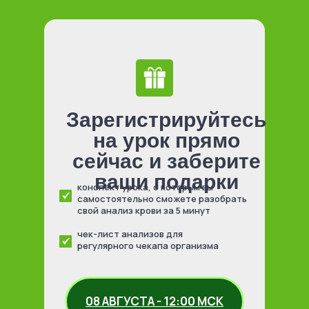
Зарегистрируйтесь
на урок прямо
сейчас и заберите
ваши подарки
конспект урока, с которым вы
самостоятельно сможете разобрать
свой анализ крови за 5 минут
чек-лист анализов для
регулярного чекапа организма
08 АВГУСТА - 12:00 МСК