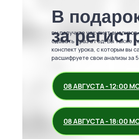
В подаро
за регис
вы получите чек-лист анализов
сдавать 1 раз в год. Вы также 
конспект урока, с которым вы 
расшифруете свои анализы за 5
08 АВГУСТА - 12:00 М
08 АВГУСТА - 18:00 М