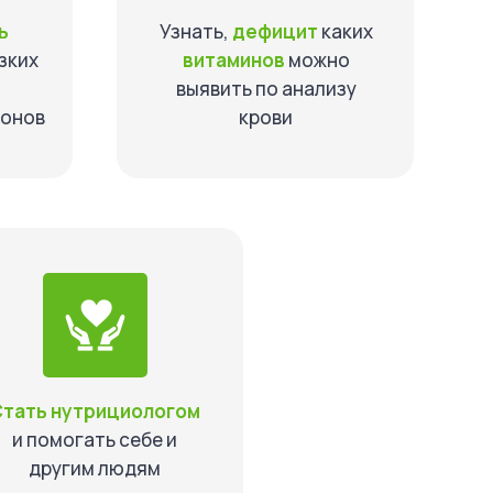
ь
Узнать,
дефицит
каких
зких
витаминов
можно
выявить по анализу
монов
крови
Стать нутрициологом
и помогать себе и
другим людям