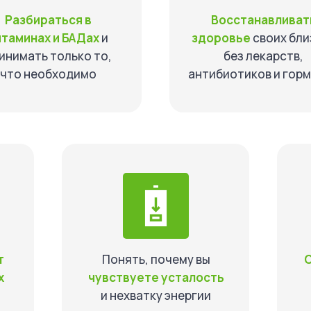
Разбираться в
Восстанавливат
итаминах и БАДах
и
здоровье
своих бли
инимать только то,
без лекарств,
что необходимо
антибиотиков и гор
т
Понять, почему вы
х
чувствуете усталость
и нехватку энергии