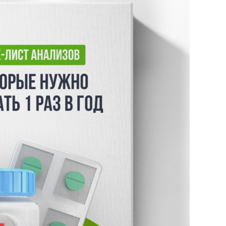
ОЛЬГА ЗЕМЛЯКОВА
нутрициолог, автор 3х книг по
питанию, член ассоциации
нутрициологов России