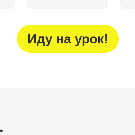
Иду на урок!
: