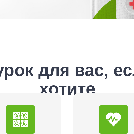
урок для вас, е
хотите