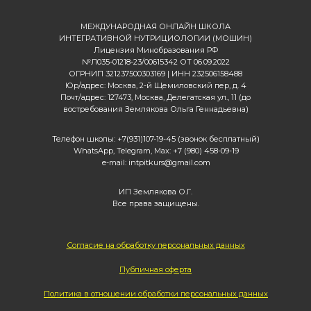
МЕЖДУНАРОДНАЯ ОНЛАЙН ШКОЛА
ИНТЕГРАТИВНОЙ НУТРИЦИОЛОГИИ (МОШИН)
Лицензия Минобразования РФ
№Л035-01218-23/00615342 ОТ 06.09.2022
ОГРНИП 321237500303169 | ИНН 232506158488
Юр/адрес: Москва, 2-й Щемиловский пер, д. 4
Почт/адрес: 127473, Москва, Делегатская ул., 11 (до
востребования Землякова Ольга Геннадьевна)
Телефон школы: +7(931)107-19-45 (звонок бесплатный)
WhatsApp, Telegram, Max: +7 (980) 458-09-19
e-mail: intpitkurs@gmail.com
ИП Землякова О.Г.
Все права защищены.
Согласие на обработку персональных данных
Публичная оферта
Политика в отношении обработки персональных данных