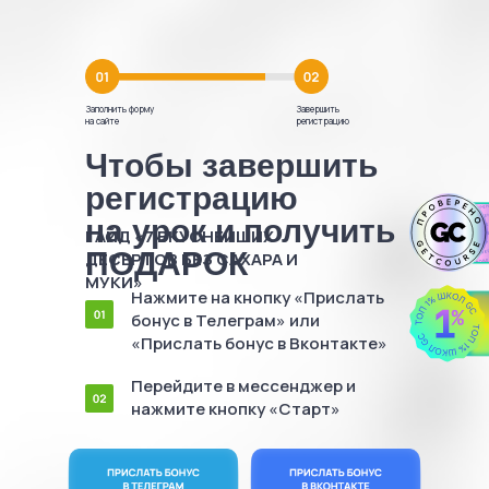
Заполнить форму
Завершить
на сайте
регистрацию
Чтобы завершить
регистрацию
на урок и получить
ГАЙД «
7 ВКУСНЕЙШИХ
ПОДАРОК
ДЕСЕРТОВ БЕЗ САХАРА И
МУКИ
»
Нажмите на кнопку «Прислать
бонус в Телеграм» или
«Прислать бонус в Вконтакте»
Перейдите в мессенджер и
нажмите кнопку «Старт»